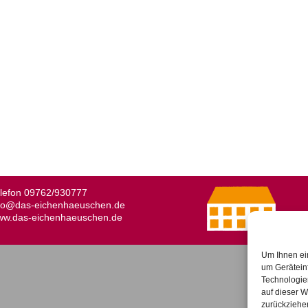
lefon
09762/930777
fo@das-eichenhaeuschen.de
w.das-eichenhaeuschen.de
Um Ihnen ei
um Gerätein
Technologie
auf dieser W
zurückziehe