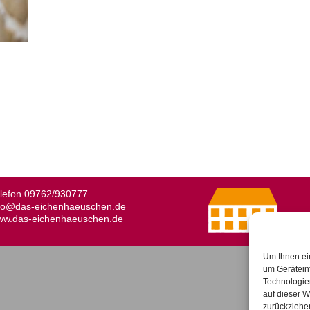
lefon
09762/930777
fo@das-eichenhaeuschen.de
w.das-eichenhaeuschen.de
Um Ihnen ei
um Gerätein
Technologie
auf dieser W
zurückziehe