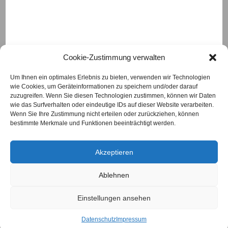
Cookie-Zustimmung verwalten
Um Ihnen ein optimales Erlebnis zu bieten, verwenden wir Technologien
wie Cookies, um Geräteinformationen zu speichern und/oder darauf
Das Eichenhäuschen
zuzugreifen. Wenn Sie diesen Technologien zustimmen, können wir Daten
Ortsstraße 20
wie das Surfverhalten oder eindeutige IDs auf dieser Website verarbeiten.
97618 Eichenhausen
Wenn Sie Ihre Zustimmung nicht erteilen oder zurückziehen, können
Telefon
09762/930777
bestimmte Merkmale und Funktionen beeinträchtigt werden.
Diese Webseite verwendet Cookies. Mit der
info@das-eichenhaeuschen.de
www.das-eichenhaeuschen.de
weiteren Nutzung unserer Internetseite
Akzeptieren
erklären Sie sich damit einverstanden.
Nähere Informationen erhalten Sie
hier
Ablehnen
Impressum
OK!
Einstellungen ansehen
Datenschutz
AGB
Videotelefonie
Datenschutz
Impressum