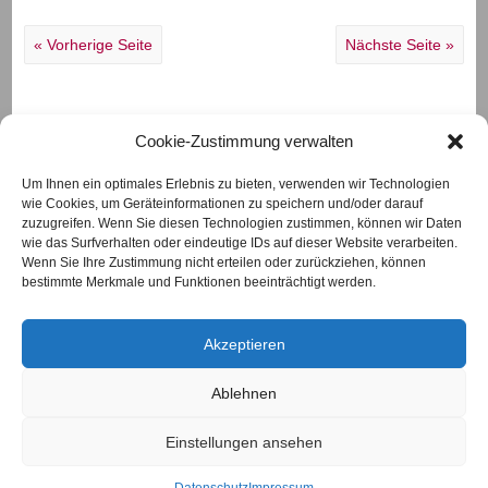
« Vorherige Seite
Nächste Seite »
Cookie-Zustimmung verwalten
Um Ihnen ein optimales Erlebnis zu bieten, verwenden wir Technologien
wie Cookies, um Geräteinformationen zu speichern und/oder darauf
Das Eichenhäuschen
zuzugreifen. Wenn Sie diesen Technologien zustimmen, können wir Daten
Ortsstraße 20
wie das Surfverhalten oder eindeutige IDs auf dieser Website verarbeiten.
97618 Eichenhausen
Wenn Sie Ihre Zustimmung nicht erteilen oder zurückziehen, können
Telefon
09762/930777
bestimmte Merkmale und Funktionen beeinträchtigt werden.
Diese Webseite verwendet Cookies. Mit der
info@das-eichenhaeuschen.de
www.das-eichenhaeuschen.de
weiteren Nutzung unserer Internetseite
Akzeptieren
erklären Sie sich damit einverstanden.
Nähere Informationen erhalten Sie
hier
Ablehnen
Impressum
OK!
Einstellungen ansehen
Datenschutz
AGB
Videotelefonie