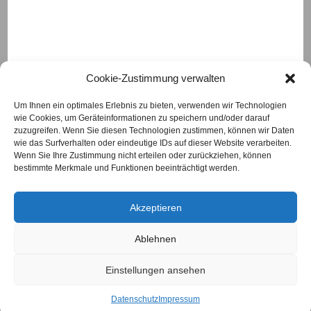
Cookie-Zustimmung verwalten
Um Ihnen ein optimales Erlebnis zu bieten, verwenden wir Technologien
wie Cookies, um Geräteinformationen zu speichern und/oder darauf
Das Eichenhäuschen
zuzugreifen. Wenn Sie diesen Technologien zustimmen, können wir Daten
Ortsstraße 20
wie das Surfverhalten oder eindeutige IDs auf dieser Website verarbeiten.
97618 Eichenhausen
Wenn Sie Ihre Zustimmung nicht erteilen oder zurückziehen, können
Telefon
09762/930777
bestimmte Merkmale und Funktionen beeinträchtigt werden.
Diese Webseite verwendet Cookies. Mit der
info@das-eichenhaeuschen.de
www.das-eichenhaeuschen.de
weiteren Nutzung unserer Internetseite
Akzeptieren
erklären Sie sich damit einverstanden.
Nähere Informationen erhalten Sie
hier
Ablehnen
Impressum
OK!
Einstellungen ansehen
Datenschutz
AGB
Videotelefonie
Datenschutz
Impressum