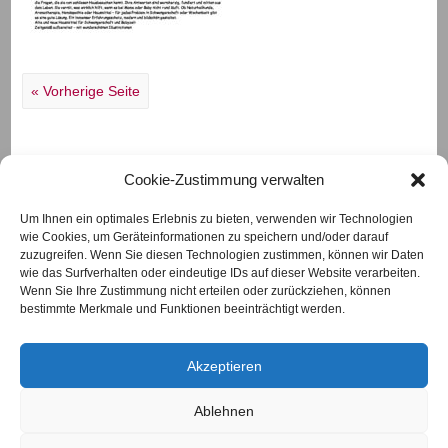
« Vorherige Seite
Cookie-Zustimmung verwalten
Um Ihnen ein optimales Erlebnis zu bieten, verwenden wir Technologien
wie Cookies, um Geräteinformationen zu speichern und/oder darauf
Das Eichenhäuschen
zuzugreifen. Wenn Sie diesen Technologien zustimmen, können wir Daten
Ortsstraße 20
wie das Surfverhalten oder eindeutige IDs auf dieser Website verarbeiten.
97618 Eichenhausen
Wenn Sie Ihre Zustimmung nicht erteilen oder zurückziehen, können
Telefon
09762/930777
bestimmte Merkmale und Funktionen beeinträchtigt werden.
Diese Webseite verwendet Cookies. Mit der
info@das-eichenhaeuschen.de
www.das-eichenhaeuschen.de
weiteren Nutzung unserer Internetseite
Akzeptieren
erklären Sie sich damit einverstanden.
Nähere Informationen erhalten Sie
hier
Ablehnen
Impressum